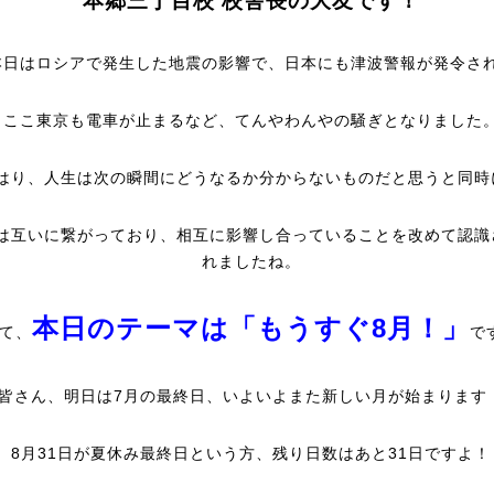
本郷三丁目校 校舎長の大友です！
本日はロシアで発生した地震の影響で、日本にも津波警報が発令さ
ここ東京も電車が止まるなど、てんやわんやの騒ぎとなりました
はり、人生は次の瞬間にどうなるか分からないものだと思うと同時
は互いに繋がっており、相互に影響し合っていることを改めて認識
れましたね。
本日のテーマは「もうすぐ8月！」
て、
で
皆さん、明日は7月の最終日、いよいよまた新しい月が始まります
8月31日が夏休み最終日という方、残り日数はあと31日ですよ！