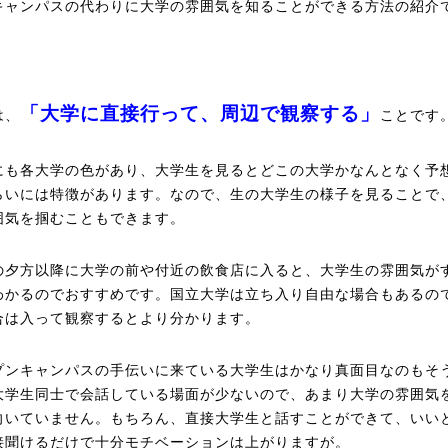
キャンパスの代わりに大学の雰囲気を知ることができる方法の紹介
「大学に直接行って、周辺で観察する」
は、
ことです
にも各大学の色があり、大学生を見るとどこの大学かなんとなく予
らいには特徴があります。なので、生の大学生の様子を見ることで
囲気を掴むこともできます。
の夕方以降に大学の前や付近の飲食店に入ると、大学生の雰囲気が
わかるのでおすすめです。国立大学は立ち入り自由な場合もあるの
合は入って観察するとより分かります。
プンキャンパスの手伝いに来ている大学生はかなり真面目なのもそ
大学生同士で会話している場面が少ないので、あまり大学の雰囲気
向いていません。もちろん、直接大学生と話すことができて、いい
接聞けるだけで十分モチベーションは上がりますが。