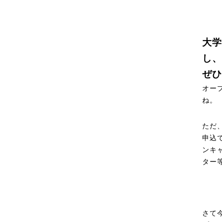
大学
し、
ぜひ
オー
ね。
ただ
申込
ンキ
ター
さて