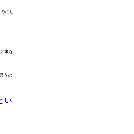
ものにし
大事な
思うの
とい