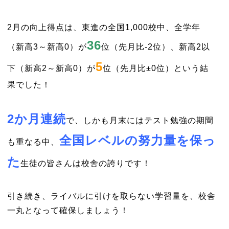
2月の向上得点は、東進の全国1,000校中、全学年
36
（新高3～新高0）が
位（先月比-2位）、新高2以
5
下（新高2～新高0）が
位（先月比±0位）という結
果でした！
2か月連続
で、しかも月末にはテスト勉強の期間
全国レベルの努力量を保っ
も重なる中、
た
生徒の皆さんは校舎の誇りです！
引き続き、ライバルに引けを取らない学習量を、校舎
一丸となって確保しましょう！