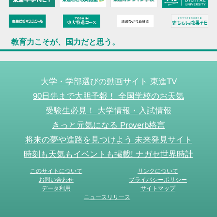
教育力こそが、国力だと思う。
大学・学部選びの動画サイト 東進TV
90日先まで大胆予報！ 全国学校のお天気
受験生必見！ 大学情報・入試情報
きっと元気になる Proverb格言
将来の夢や進路を見つけよう 未来発見サイト
時刻も天気もイベントも掲載! ナガセ世界時計
このサイトについて
リンクについて
お問い合わせ
プライバシーポリシー
データ利用
サイトマップ
ニュースリリース