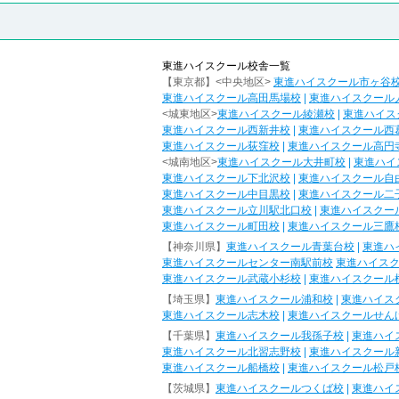
東進ハイスクール校舎一覧
【東京都】<中央地区>
東進ハイスクール市ヶ谷
東進ハイスクール高田馬場校
|
東進ハイスクール
<城東地区>
東進ハイスクール綾瀬校
|
東進ハイス
東進ハイスクール西新井校
|
東進ハイスクール西
東進ハイスクール荻窪校
|
東進ハイスクール高円
<城南地区>
東進ハイスクール大井町校
|
東進ハイ
東進ハイスクール下北沢校
|
東進ハイスクール自
東進ハイスクール中目黒校
|
東進ハイスクール二
東進ハイスクール立川駅北口校
|
東進ハイスクー
東進ハイスクール町田校
|
東進ハイスクール三鷹
【神奈川県】
東進ハイスクール青葉台校
|
東進ハ
東進ハイスクールセンター南駅前校
東進ハイス
東進ハイスクール武蔵小杉校
|
東進ハイスクール
【埼玉県】
東進ハイスクール浦和校
|
東進ハイス
東進ハイスクール志木校
|
東進ハイスクールせん
【千葉県】
東進ハイスクール我孫子校
|
東進ハイ
東進ハイスクール北習志野校
|
東進ハイスクール
東進ハイスクール船橋校
|
東進ハイスクール松戸
【茨城県】
東進ハイスクールつくば校
|
東進ハイ