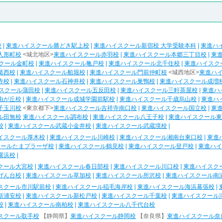
校
|
東進ハイスクール勝どき駅上校
|
東進ハイスクール新宿校 大学受験本科
|
東進ハ
人形町校
<城北地区>
東進ハイスクール赤羽校
|
東進ハイスクール本郷三丁目校
|
東
クール金町校
|
東進ハイスクール亀戸校
|
東進ハイスクール北千住校
|
東進ハイスク
葛西校
|
東進ハイスクール船堀校
|
東進ハイスクール門前仲町校
<城西地区>
東進ハ
寺校
|
東進ハイスクール石神井校
|
東進ハイスクール巣鴨校
|
東進ハイスクール成増
スクール蒲田校
|
東進ハイスクール五反田校
|
東進ハイスクール三軒茶屋校
|
東進ハ
由が丘校
|
東進ハイスクール成城学園前駅校
|
東進ハイスクール千歳烏山校
|
東進ハ
子玉川校
<東京都下>
東進ハイスクール吉祥寺南口校
|
東進ハイスクール国立校
|
東
ル田無校
東進ハイスクール調布校
|
東進ハイスクール八王子校
|
東進ハイスクール東
校
|
東進ハイスクール武蔵小金井校
|
東進ハイスクール武蔵境校
|
イスクール厚木校
|
東進ハイスクール川崎校
|
東進ハイスクール湘南台東口校
|
東進
クールたまプラーザ校
|
東進ハイスクール鶴見校
|
東進ハイスクール登戸校
|
東進ハイ
横浜校
|
クール大宮校
|
東進ハイスクール春日部校
|
東進ハイスクール川口校
|
東進ハイスク
げん台校
|
東進ハイスクール草加校
|
東進ハイスクール所沢校
|
東進ハイスクール南
スクール市川駅前校
|
東進ハイスクール稲毛海岸校
|
東進ハイスクール海浜幕張校
|
新浦安校
|
東進ハイスクール新松戸校
|
東進ハイスクール千葉校
|
東進ハイスクール
校
|
東進ハイスクール南柏校
|
東進ハイスクール八千代台校
スクール取手校
【静岡県】
東進ハイスクール静岡校
【奈良県】
東進ハイスクール奈