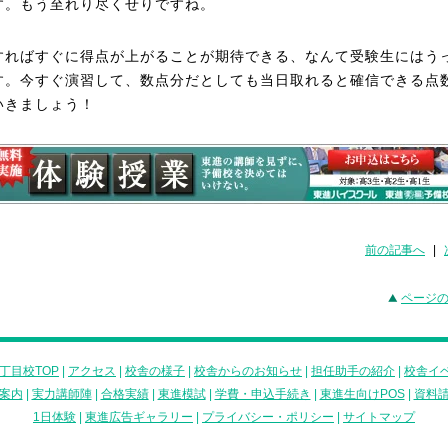
す。もう至れり尽くせりですね。
すればすぐに得点が上がることが期待できる、なんて受験生にはう
す。今すぐ演習して、数点分だとしても当日取れると確信できる点
いきましょう！
前の記事へ
|
ページ
丁目校TOP
|
アクセス
|
校舎の様子
|
校舎からのお知らせ
|
担任助手の紹介
|
校舎イ
案内
|
実力講師陣
|
合格実績
|
東進模試
|
学費・申込手続き
|
東進生向けPOS
|
資料
1日体験
|
東進広告ギャラリー
|
プライバシー・ポリシー
|
サイトマップ