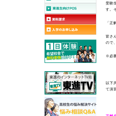
受験
す。
「正
皆さ
ので
※必
以下
て演