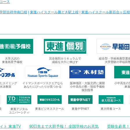
コース
学部吉祥寺南口校
|
東進ハイスクール勝どき駅上校
|
東進ハイスクール新百合ヶ丘校
大学入試の
完全個別カリキュラムで
総合型・学校推薦型選
東進衛星予備校
成績を大巾に伸ばす
大学受験の早稲田
たスイミング
イトマンスポーツスクエアなら
阪神地区・大阪北摂に展開
小中高生の
水泳教室
あなたにぴったりが見つかる
小中高生の塾・現役予備校
東
個別指導
校
東進ビジネススクール
東進中学NET
東大特進コース
東進デジタル
ユニバーシティ
ト 東進TV
90日先まで大胆予報！ 全国学校のお天気
受験生必見！