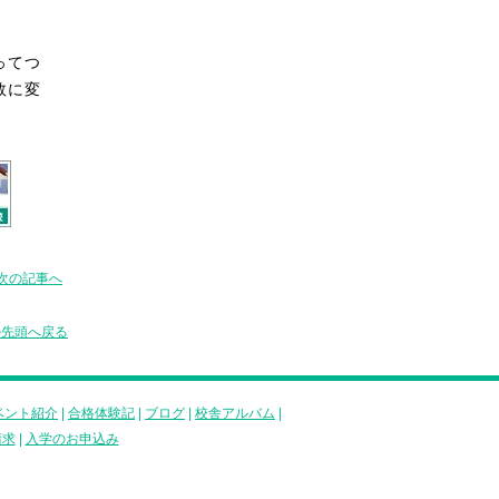
ってつ
数に変
次の記事へ
の先頭へ戻る
ベント紹介
|
合格体験記
|
ブログ
|
校舎アルバム
|
請求
|
入学のお申込み