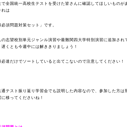
生で全国統一高校生テストを受けた皆さんに確認してほしいものが
それは
解必須問題対策セット」です。
んの志望校別単元ジャンル演習や最難関四大学特別演習に追加され
、遅くとも今週中には解ききりましょう！
勝必達だけでソートしていると出てこないので注意してください！
共通テスト振り返り学習会でも説明した内容なので、参加した方は
習に移ってくださいね！