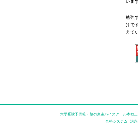
いま
勉強
けで
えて
大学受験予備校・塾の東進ハイスクール本郷三
合格システム
|
講座