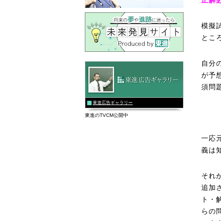
正解
模擬
とこ
自分
が予
須問
東進広告ギャラリー
東進のTVCM公開中
一応
義は
それ
追加
ト・
らの