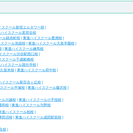
イスクール新宿エルタワー校
|
進ハイスクール茗荷谷校
ール錦糸町校
|
東進ハイスクール豊洲校
|
イスクール池袋校
|
東進ハイスクール大泉学園校
|
校
|
東進ハイスクール練馬校
イスクール渋谷駅西口校
|
イスクール千歳船橋校
進ハイスクール国分寺校
|
久留米校
|
東進ハイスクール府中校
|
ハイスクール新百合ヶ丘校
|
スクール平塚校
|
東進ハイスクール藤沢校
|
ール川越校
|
東進ハイスクール小手指校
|
浦和校
|
東進ハイスクール与野校
東進ハイスクール柏校
|
津田沼校
|
東進ハイスクール成田駅前校
|
良校
|