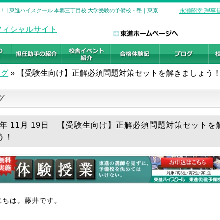
 | 東進ハイスクール 本郷三丁目校 大学受験の予備校・塾｜東京
永瀬昭幸 理事
ログ
»
【受験生向け】正解必須問題対策セットを解きましょう
グ
25年 11月 19日 【受験生向け】正解必須問題対策セットを
う！
にちは。藤井です。