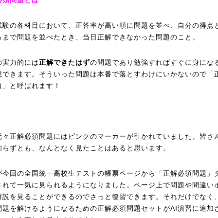
必須問題とは
試験の各科目において、正答率が高い順に問題を並べ、自分の得点
ろまで問題を並べたとき、当日正解できなかった問題のこと。
の実力的には
正解できたはず
の問題であり勉強すればすぐに身にな
想できます。そういった問題は本番で落とすわけにいかないので「
題」と呼ばれます！
元々正解必須問題にはピンクのマーカーが引かれていました。皆さ
知らずとも、なんとなく見たことはあると思います。
が今回の全国統一高校生テストの帳票ページから「正解必須問題」
されて一気に見られるようになりました。ページ上で問題や間違い
解説を見ることができるのでさっと復習できます。
それだけでなく
問題を解けるようになるための正解必須問題セットがAI演習に追加