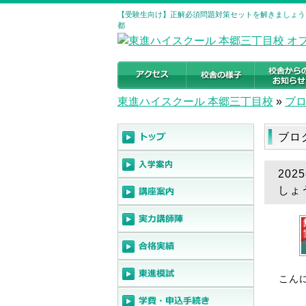
【受験生向け】正解必須問題対策セットを解きましょう！
都
東進ハイスクール 本郷三丁目校
»
ブ
ブロ
20
しょ
こん