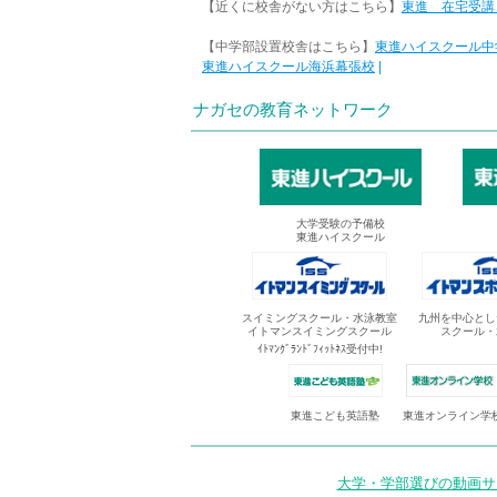
【近くに校舎がない方はこちら】
東進 在宅受講
【中学部設置校舎はこちら】
東進ハイスクール中
東進ハイスクール海浜幕張校
|
ナガセの教育ネットワーク
大学受験の予備校
東進ハイスクール
スイミングスクール・水泳教室
九州を中心とし
イトマンスイミングスクール
スクール・
ｲﾄﾏﾝｸﾞﾗﾝﾄﾞﾌｨｯﾄﾈｽ受付中!
東進オンライン学
東進こども英語塾
大学・学部選びの動画サイ