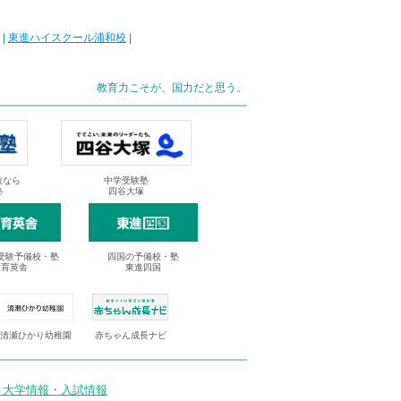
|
東進ハイスクール浦和校
|
教育力こそが、国力だと思う。
抜なら
中学受験塾
塾
四谷大塚
受験予備校・塾
四国の予備校・塾
進育英舎
東進四国
清瀬ひかり幼稚園
赤ちゃん成長ナビ
 大学情報・入試情報