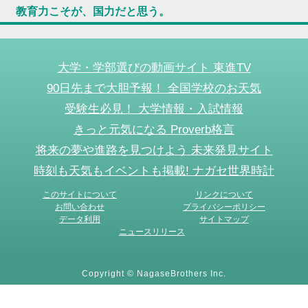
教育力こそが、国力だと思う。
大学・学部選びの動画サイト 東進TV
90日先まで大胆予報！ 全国学校のお天気
受験生必見！ 大学情報・入試情報
きっと元気になる Proverb格言
将来の夢や進路を見つけよう 未来発見サイト
時刻も天気もイベントも掲載! ナガセ世界時計
このサイトについて
リンクについて
お問い合わせ
プライバシーポリシー
データ利用
サイトマップ
ニュースリリース
Copyright © NagaseBrothers Inc.