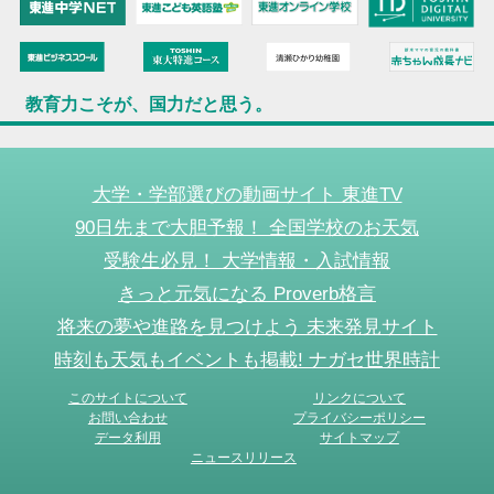
教育力こそが、国力だと思う。
大学・学部選びの動画サイト 東進TV
90日先まで大胆予報！ 全国学校のお天気
受験生必見！ 大学情報・入試情報
きっと元気になる Proverb格言
将来の夢や進路を見つけよう 未来発見サイト
時刻も天気もイベントも掲載! ナガセ世界時計
このサイトについて
リンクについて
お問い合わせ
プライバシーポリシー
データ利用
サイトマップ
ニュースリリース