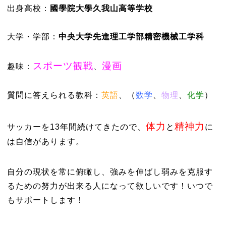
出身高校：
國學院大學久我山高等学校
大学・学部：
中央大学先進理工学部精密機械工学科
スポーツ観戦
漫画
趣味：
、
質問に答えられる教科：
英語
、（
数学
、
物理
、
化学
）
体力
精神力
サッカーを13年間続けてきたので、
と
に
は自信があります。
自分の現状を常に俯瞰し、強みを伸ばし弱みを克服す
るための努力が出来る人になって欲しいです！いつで
もサポートします！