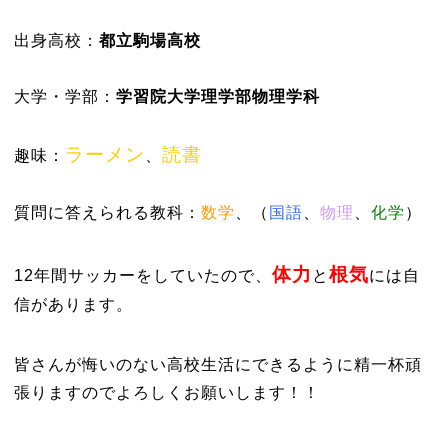
出身高校：
都立駒場高校
大学・学部：
学習院大学理学部物理学科
ラーメン
読書
趣味：
、
質問に答えられる教科：
数学
、（
国語
、
物理
、
化学
）
体力
根気
12年間サッカーをしていたので、
と
には自
信があります。
皆さんが悔いのない高校生活にできるように精一杯頑
張りますのでよろしくお願いします！！