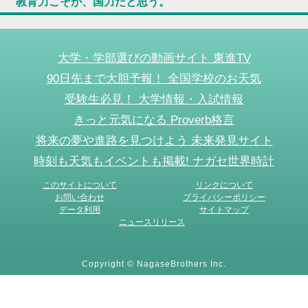
教育力こそが、国力だと思う。
大学・学部選びの動画サイト 東進TV
90日先まで大胆予報！ 全国学校のお天気
受験生必見！ 大学情報・入試情報
きっと元気になる Proverb格言
将来の夢や進路を見つけよう 未来発見サイト
時刻も天気もイベントも掲載! ナガセ世界時計
このサイトについて
リンクについて
お問い合わせ
プライバシーポリシー
データ利用
サイトマップ
ニュースリリース
Copyright © NagaseBrothers Inc.