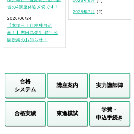
2025年8月
(4)
習の4講座体験〆切です！
2025年7月
(2)
2026/06/24
【本郷三丁目校独自企
画！】志田晶先生 特別公
開授業のお知らせ！
合格
講座案内
実力講師陣
システム
学費・
合格実績
東進模試
申込手続き