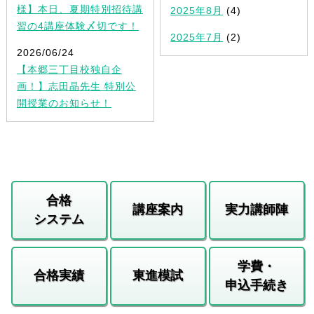
様】本日、夏期特別招待講
2025年8月
(4)
習の4講座体験〆切です！
2025年7月
(2)
2026/06/24
【本郷三丁目校独自企
画！】志田晶先生 特別公
開授業のお知らせ！
合格
講座案内
実力講師陣
システム
学費・
合格実績
東進模試
申込手続き