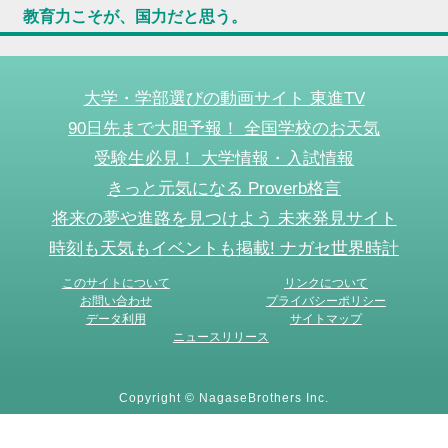
教育力こそが、国力だと思う。
大学・学部選びの動画サイト 東進TV
90日先まで大胆予報！ 全国学校のお天気
受験生必見！ 大学情報・入試情報
きっと元気になる Proverb格言
将来の夢や進路を見つけよう 未来発見サイト
時刻も天気もイベントも掲載! ナガセ世界時計
このサイトについて
リンクについて
お問い合わせ
プライバシーポリシー
データ利用
サイトマップ
ニュースリリース
Copyright © NagaseBrothers Inc.