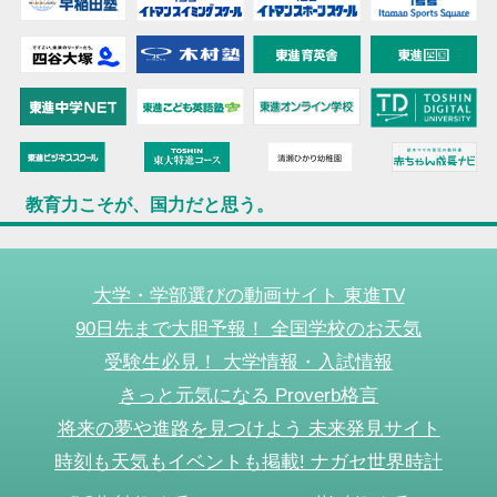
教育力こそが、国力だと思う。
大学・学部選びの動画サイト 東進TV
90日先まで大胆予報！ 全国学校のお天気
受験生必見！ 大学情報・入試情報
きっと元気になる Proverb格言
将来の夢や進路を見つけよう 未来発見サイト
時刻も天気もイベントも掲載! ナガセ世界時計